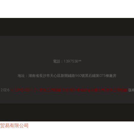
電話：1397538**
地址：湖南省長沙市天心區新開鋪路960號黑石鋪第075棟廠房
 2026
M.CJPQ.COM.CN
建筑工程機械
湖南億升機械設備有限公司
建筑工程機械
版
贸易有限公司