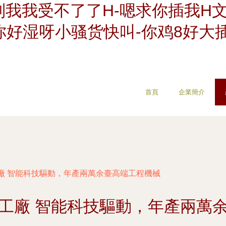
我我受不了了H-嗯求你插我H文
你好湿呀小骚货快叫-你鸡8好大
首頁
企業簡介
廠 智能科技驅動，年產兩萬余臺高端工程機械
工廠 智能科技驅動，年產兩萬