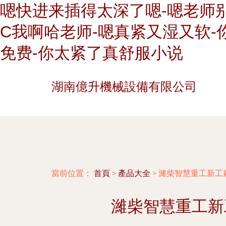
嗯快进来插得太深了嗯-嗯老师别
C我啊哈老师-嗯真紧又湿又软-
免费-你太紧了真舒服小说
湖南億升機械設備有限公司
當前位置：
首頁
>
產品大全
>
濰柴智慧重工新工
濰柴智慧重工新