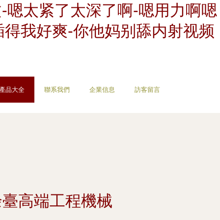
-嗯太紧了太深了啊-嗯用力啊嗯
插得我好爽-你他妈别舔内射视频
產品大全
聯系我們
企業信息
訪客留言
余臺高端工程機械