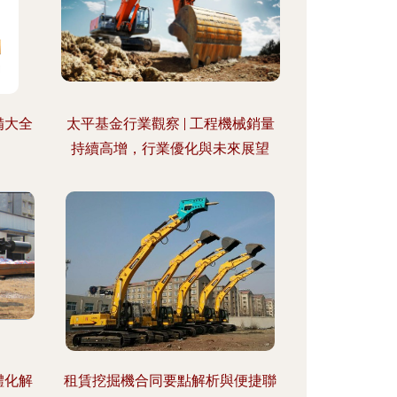
備大全
太平基金行業觀察 | 工程機械銷量
持續高增，行業優化與未來展望
體化解
租賃挖掘機合同要點解析與便捷聯